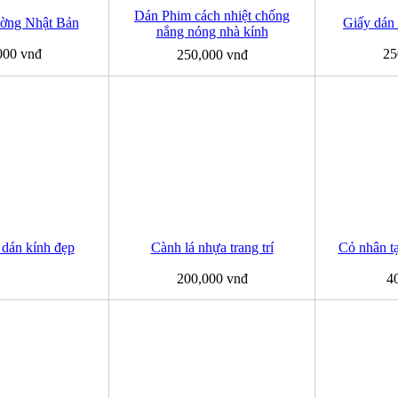
Dán Phim cách nhiệt chống
ường Nhật Bản
Giấy dán
nắng nóng nhà kính
000 vnđ
25
250,000 vnđ
 dán kính đẹp
Cành lá nhựa trang trí
Cỏ nhân tạ
200,000 vnđ
4