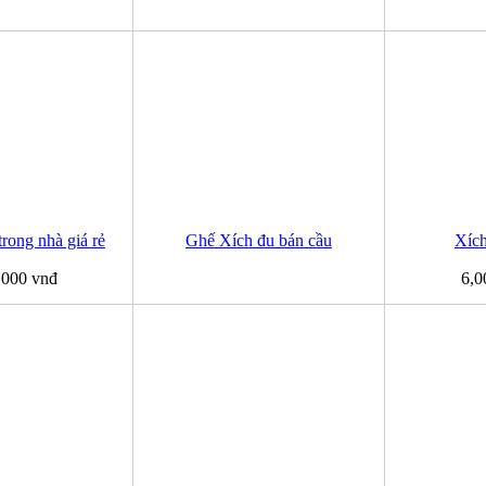
trong nhà giá rẻ
Ghế Xích đu bán cầu
Xích
,000 vnđ
6,0