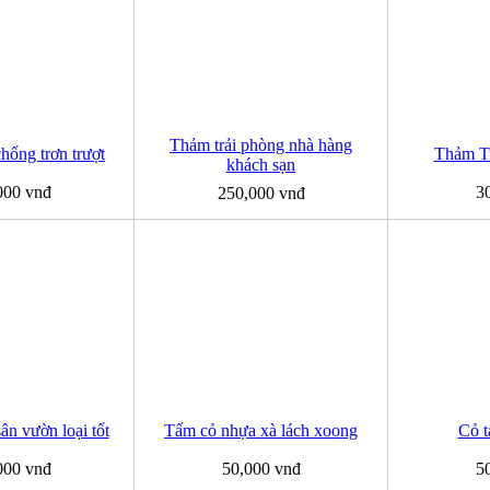
Thảm trải phòng nhà hàng
ống trơn trượt
Thảm Tr
khách sạn
000 vnđ
3
250,000 vnđ
ân vườn loại tốt
Tấm cỏ nhựa xà lách xoong
Cỏ t
000 vnđ
50,000 vnđ
5