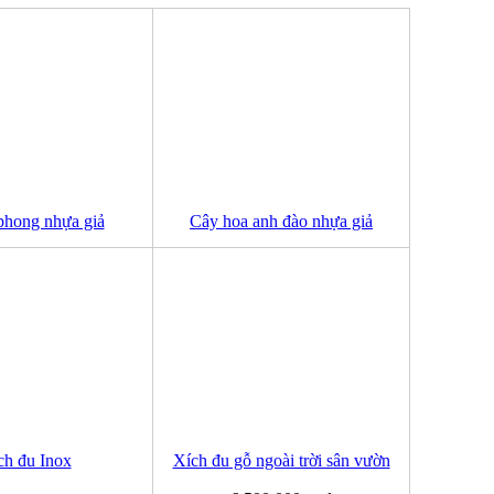
phong nhựa giả
Cây hoa anh đào nhựa giả
ch đu Inox
Xích đu gỗ ngoài trời sân vườn