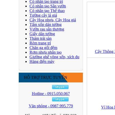
Cỏ nhân tạo trang trí
Cỏ nhân tạo Sân vườn
Cỏ nhân tạo Thể thao
Tường cây lá giả
Cây Hoa nhựa, Cây Hoa giả
Tấm xốp dán tường
Vườn rau sân thượng
Giấy dán tường
Thảm trải sàn
Rèm trang trí
Chăn ga gối đệm
Cây Thông N
Rơm nhựa nhân tạo
Giường ghế võng xếp, xích đu
Hàng điện máy
HỖ TRỢ TRỰC TUYẾN
Hotline - 0915.050.067
Văn phòng - 0987.995.779
Vỉ Hoa l