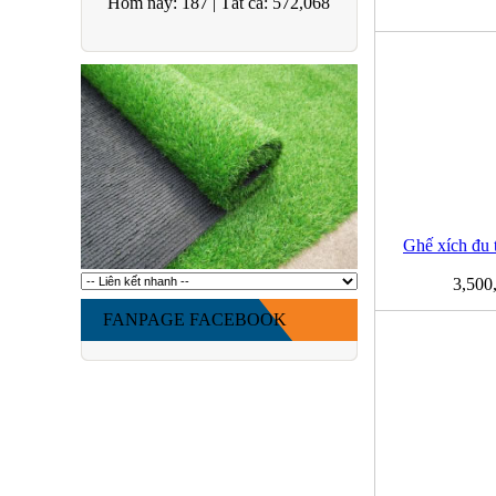
Hôm nay:
187
|
Tất cả:
572,068
Ghế xích đu 
3,500
FANPAGE FACEBOOK