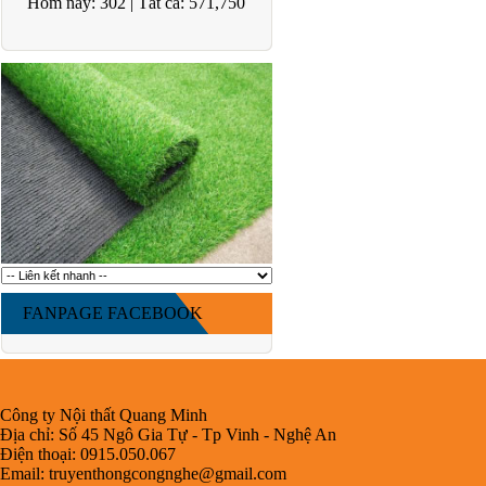
Hôm nay:
302
|
Tất cả:
571,750
FANPAGE FACEBOOK
Công ty Nội thất Quang Minh
Địa chỉ: Số 45 Ngô Gia Tự - Tp Vinh - Nghệ An
Điện thoại: 0915.050.067
Email:
truyenthongcongnghe@gmail.com