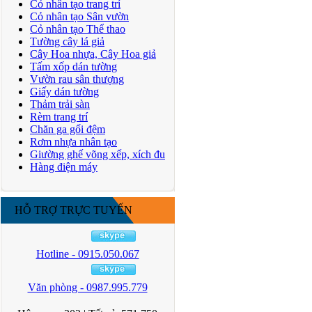
Cỏ nhân tạo trang trí
Cỏ nhân tạo Sân vườn
Cỏ nhân tạo Thể thao
Tường cây lá giả
Cây Hoa nhựa, Cây Hoa giả
Tấm xốp dán tường
Vườn rau sân thượng
Giấy dán tường
Thảm trải sàn
Rèm trang trí
Chăn ga gối đệm
Rơm nhựa nhân tạo
Giường ghế võng xếp, xích đu
Hàng điện máy
HỖ TRỢ TRỰC TUYẾN
Hotline - 0915.050.067
Văn phòng - 0987.995.779