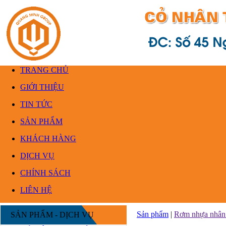
TRANG CHỦ
GIỚI THIỆU
TIN TỨC
SẢN PHẨM
KHÁCH HÀNG
DỊCH VỤ
CHÍNH SÁCH
LIÊN HỆ
Sản phẩm
|
Rơm nhựa nhân 
SẢN PHẨM - DỊCH VỤ