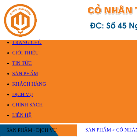
TRANG CHỦ
GIỚI THIỆU
TIN TỨC
SẢN PHẨM
KHÁCH HÀNG
DỊCH VỤ
CHÍNH SÁCH
LIÊN HỆ
SẢN PHẨM
> CỎ NHÂ
SẢN PHẨM - DỊCH VỤ