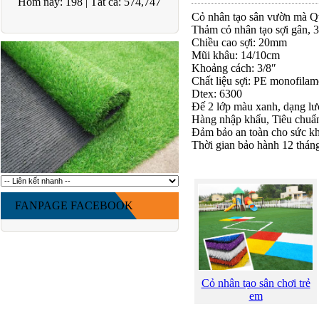
Hôm nay:
198
|
Tất cả:
574,747
Cỏ nhân tạo sân vườn mà Qw
Thảm cỏ nhân tạo sợi gân, 
Chiều cao sợi: 20mm
Mũi khâu: 14/10cm
Khoảng cách: 3/8″
Chất liệu sợi: PE monofilam
Dtex: 6300
Đế 2 lớp màu xanh, dạng lướ
Hàng nhập khẩu, Tiêu chuẩ
Đảm bảo an toàn cho sức k
Thời gian bảo hành 12 thán
FANPAGE FACEBOOK
Cỏ nhân tạo sân chơi trẻ
em