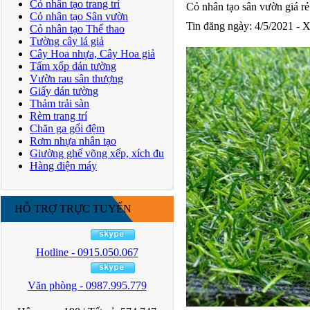
Cỏ nhân tạo trang trí
Cỏ nhân tạo sân vườn giá rẻ
Cỏ nhân tạo Sân vườn
Tin đăng ngày: 4/5/2021 - 
Cỏ nhân tạo Thể thao
Tường cây lá giả
Cây Hoa nhựa, Cây Hoa giả
Tấm xốp dán tường
Vườn rau sân thượng
Giấy dán tường
Thảm trải sàn
Rèm trang trí
Chăn ga gối đệm
Rơm nhựa nhân tạo
Giường ghế võng xếp, xích đu
Hàng điện máy
HỖ TRỢ TRỰC TUYẾN
Hotline - 0915.050.067
Văn phòng - 0987.995.779