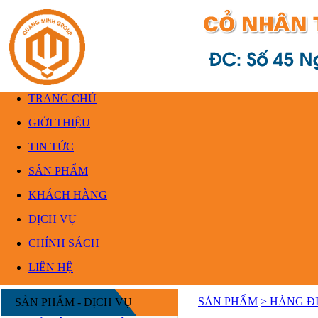
TRANG CHỦ
GIỚI THIỆU
TIN TỨC
SẢN PHẨM
KHÁCH HÀNG
DỊCH VỤ
CHÍNH SÁCH
LIÊN HỆ
SẢN PHẨM
> HÀNG Đ
SẢN PHẨM - DỊCH VỤ