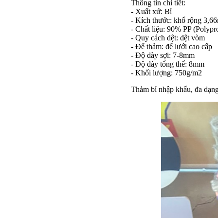
Thông tin chi tiết:
- Xuất xứ: Bỉ
- Kích thước: khổ rộng 3,6
- Chất liệu: 90% PP (Polypr
- Quy cách dệt: dệt vòm
- Đế thảm: đế lưới cao cấp
- Độ dày sợi: 7-8mm
- Độ dày tổng thể: 8mm
- Khối lượng: 750g/m2
Thảm bỉ nhập khẩu, đa dạn