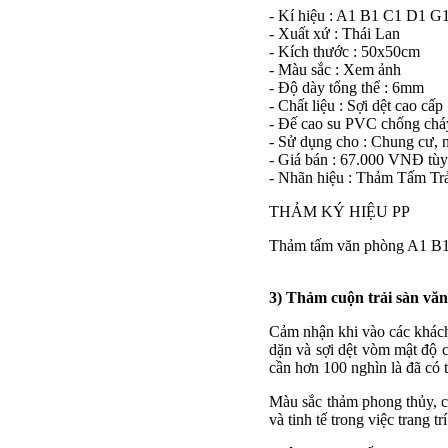
- Kí hiệu : A1 B1 C1 D1 G
- Xuất xứ : Thái Lan
- Kích thước : 50x50cm
- Màu sắc : Xem ảnh
- Độ dày tổng thể : 6mm
- Chất liệu : Sợi dệt cao cấp
- Đế cao su PVC chống chá
- Sử dụng cho : Chung cư, 
- Giá bán : 67.000 VNĐ tùy
- Nhãn hiệu : Thảm Tấm Tr
THẢM KÝ HIỆU PP
Thảm tấm văn phòng A1 B1
3) Thảm cuộn trải sàn văn
Cảm nhận khi vào các khách
dặn và sợi dệt vòm mật độ
cần hơn 100 nghìn là đã có 
Màu sắc thảm phong thủy, co
và tinh tế trong việc trang tr