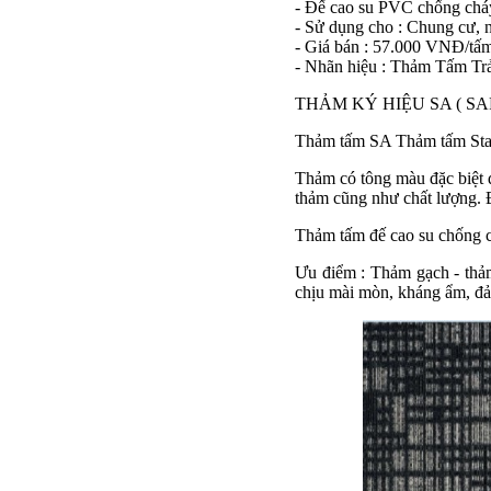
- Đế cao su PVC chống chá
- Sử dụng cho : Chung cư, 
- Giá bán : 57.000 VNĐ/tấ
- Nhãn hiệu : Thảm Tấm Tr
THẢM KÝ HIỆU SA ( 
Thảm tấm SA Thảm tấm Stan
Thảm có tông màu đặc biệt đ
thảm cũng như chất lượng. 
Thảm tấm đế cao su chống 
Ưu điểm : Thảm gạch - thảm 
chịu mài mòn, kháng ẩm, đả