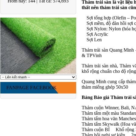
Hôm nay:
144
|
Tất cả:
574,693
Thảm trải sàn là vật liệu
thất nên thảm trải sàn cũng
Sợi tổng hợp (Olefin – Po
Sợi mềm, độ đàn hồi sợi ca
Sợi Nylon: Nylon (hóa học
Sợi Acrylic
Sợi Len
Thảm trải sàn Quang Minh -
& TPVinh
Thảm trải sàn nhà, Thảm vă
khổ rộng chuẩn cho độ rộng
Quang Minh cung cấp thảm tr
thảm miếng ghép 50x50
FANPAGE FACEBOOK
Bảng Báo giá Thảm trải 
Thảm cuộn Winner, Bali,
Thảm tấm một màu Standa
Thảm tấm hoa văn Manche
Thảm tấm Skywalk (Hoa v
Thảm cuộn BỈ Khổ rộng 
Thảm hội nghị sự kiện 2