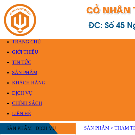
TRANG CHỦ
GIỚI THIỆU
TIN TỨC
SẢN PHẨM
KHÁCH HÀNG
DỊCH VỤ
CHÍNH SÁCH
LIÊN HỆ
SẢN PHẨM
> THẢM T
SẢN PHẨM - DỊCH VỤ