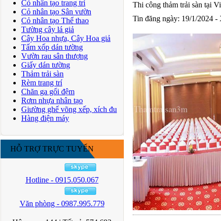
Cỏ nhân tạo trang trí
Thi công thảm trải sàn tại 
Cỏ nhân tạo Sân vườn
Tin đăng ngày: 19/1/2024 -
Cỏ nhân tạo Thể thao
Tường cây lá giả
Cây Hoa nhựa, Cây Hoa giả
Tấm xốp dán tường
Vườn rau sân thượng
Giấy dán tường
Thảm trải sàn
Rèm trang trí
Chăn ga gối đệm
Rơm nhựa nhân tạo
Giường ghế võng xếp, xích đu
Hàng điện máy
HỖ TRỢ TRỰC TUYẾN
Hotline - 0915.050.067
Văn phòng - 0987.995.779