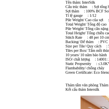
Tên thảm: InterSilk
Cấu trúc thảm : Sợi tổng h
Sợi thảm : 100% BCF Solu
Tỉ lệ gauge : 1/12
Pile Weight/ Cao của sợi :
Total Weight/ Tổng độ cao
Pile Weight/ Tổng cân n
Total Height/ Tổng chiều
Stitch Rate : 48 per 10 c
Backing/ Đế thảm : PVC wi
Size per Tile/ Quy cách :
Tiles per Box/ Tấm mỗi th
10 years/ 10 năm bảo hành
ISO/ chất lượng : 14001:
Static Propsenity : ≤3.0
Flambability/ chống cháy
Green Certificate: Eco frien
Thảm tấm văn phòng Thảm In
Kết cấu thảm Intersilk