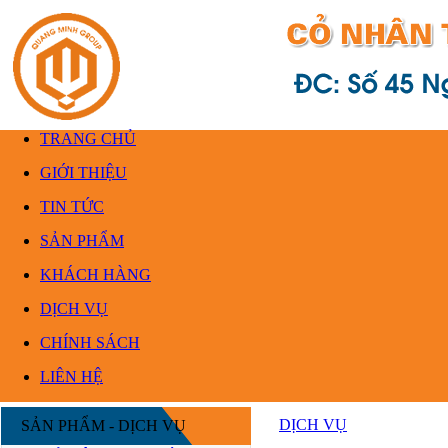
TRANG CHỦ
GIỚI THIỆU
TIN TỨC
SẢN PHẨM
KHÁCH HÀNG
DỊCH VỤ
CHÍNH SÁCH
LIÊN HỆ
DỊCH VỤ
SẢN PHẨM - DỊCH VỤ