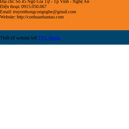
Địa chỉ: Số 45 Ngô Gia Tự - Tp Vinh - Nghệ An
Điện thoại: 0915.050.067
Email:
truyenthongcongnghe@gmail.com
Website: http://conhuanhantao.com
Thiết kế website bởi
TVC Media