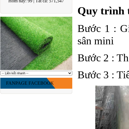
Hôm nay:
99
|
Tất cả:
571,547
Quy trình 
Bước 1 : G
sân mini
Bước 2 : Th
Bước 3 : Ti
FANPAGE FACEBOOK