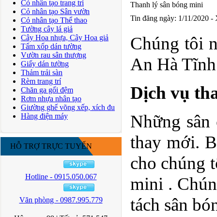
Cỏ nhân tạo trang trí
Thanh lý sân bóng mini
Cỏ nhân tạo Sân vườn
Tin đăng ngày: 1/11/2020 -
Cỏ nhân tạo Thể thao
Tường cây lá giả
Cây Hoa nhựa, Cây Hoa giả
Chúng tôi n
Tấm xốp dán tường
Vườn rau sân thượng
An Hà Tĩnh 
Giấy dán tường
Thảm trải sàn
Rèm trang trí
Dịch vụ th
Chăn ga gối đệm
Rơm nhựa nhân tạo
Giường ghế võng xếp, xích đu
Những sân 
Hàng điện máy
thay mới. B
HỖ TRỢ TRỰC TUYẾN
cho chúng t
Hotline - 0915.050.067
mini . Chún
tách sân bó
Văn phòng - 0987.995.779